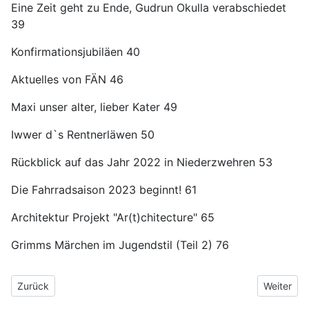
Eine Zeit geht zu Ende, Gudrun Okulla verabschiedet
39
Konfirmationsjubiläen 40
Aktuelles von FÄN 46
Maxi unser alter, lieber Kater 49
Iwwer d`s Rentnerläwen 50
Rückblick auf das Jahr 2022 in Niederzwehren 53
Die Fahrradsaison 2023 beginnt! 61
Architektur Projekt "Ar(t)chitecture" 65
Grimms Märchen im Jugendstil (Teil 2) 76
Vorheriger Beitrag: Heimatbrief 2023 Nr. 3
Nächster B
Zurück
Weiter