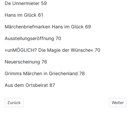
De Unnermieter 59
Hans im Glück 61
Märchenbriefmarken Hans im Glück 69
Ausstellungseröffnung 70
»unMÖGLICH? Die Magie der Wünsche« 70
Neuerscheinung 76
Grimms Märchen in Griechenland 78
Aus dem Ortsbeirat 87
Vorheriger Beitrag: Heimatbrief 2023 Nr. 2
Nächster B
Zurück
Weiter